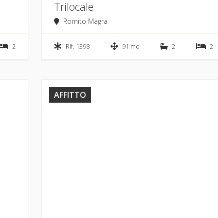
Trilocale
Romito Magra
2
Rif. 1398
91 mq
2
2
AFFITTO