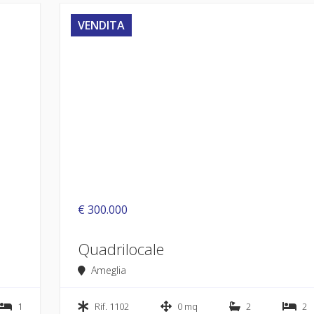
VENDITA
€ 300.000
Quadrilocale
Ameglia
1
Rif. 1102
0 mq
2
2