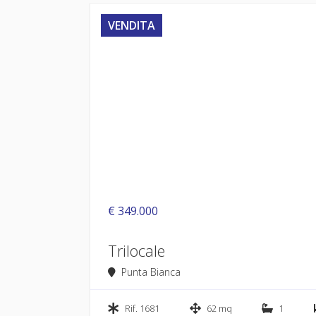
VENDITA
€ 349.000
Trilocale
Punta Bianca
Rif. 1681
62 mq
1