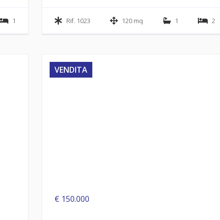
1
Rif. 1023
120 mq
1
2
VENDITA
€ 150.000