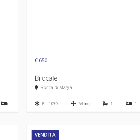
€ 650
Bilocale
Bocca di Magra
Rif. 1030
54 mq
1
1
VENDITA