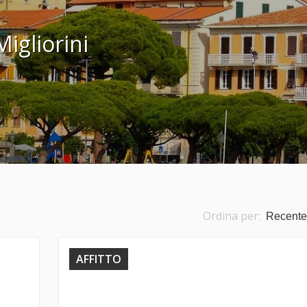
igliorini
Ordina per:
AFFITTO