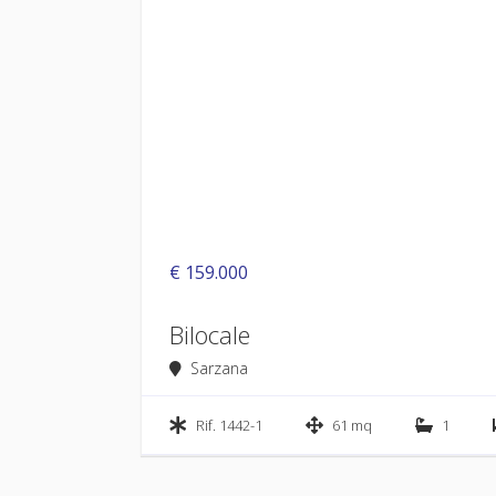
€ 159.000
Bilocale
Sarzana
Rif. 1442-1
61 mq
1