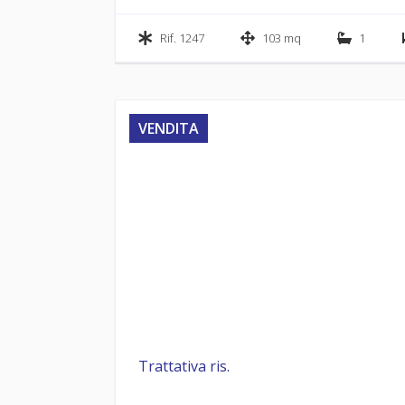
Rif. 1247
103 mq
1
VENDITA
Trattativa ris.