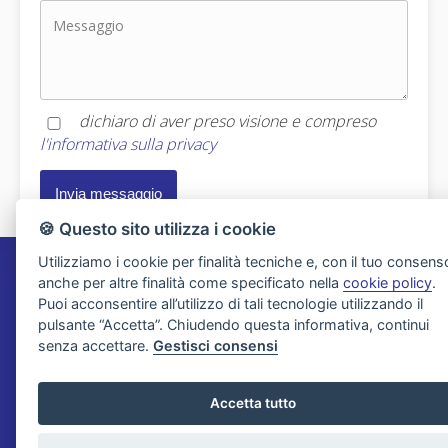
dichiaro di aver preso visione e compreso
l'informativa sulla privacy
🍪 Questo sito utilizza i cookie
Utilizziamo i cookie per finalità tecniche e, con il tuo consens
anche per altre finalità come specificato nella
cookie policy
.
Agenzia Immobiliare Migliorini
Puoi acconsentire all’utilizzo di tali tecnologie utilizzando il
pulsante “Accetta”. Chiudendo questa informativa, continui
Via XXV Aprile 21
senza accettare.
Gestisci consensi
19031 Ameglia - La Spezia
Tel. 0187 65622
Accetta tutto
Email:
info@migliorini.net