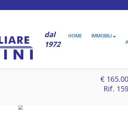
dal
HOME
IMMOBILI
1972
€ 165.0
Rif. 15