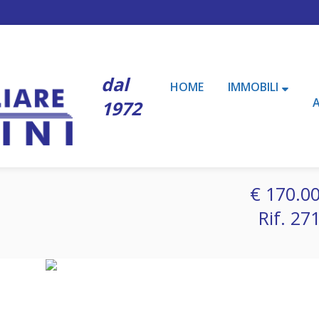
dal
HOME
IMMOBILI
1972
€ 170.0
Rif. 27