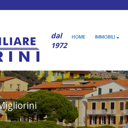
dal
HOME
IMMOBILI
1972
igliorini