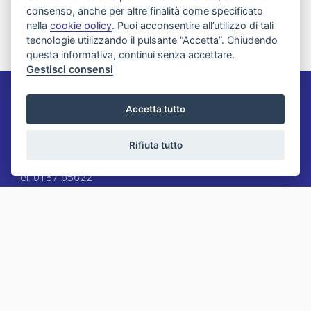
consenso, anche per altre finalità come specificato
nella
cookie policy
. Puoi acconsentire all’utilizzo di tali
tecnologie utilizzando il pulsante “Accetta”. Chiudendo
questa informativa, continui senza accettare.
Gestisci consensi
Agenzia Immobiliare Migliorini
Accetta tutto
Via XXV Aprile 21
Rifiuta tutto
19031 Ameglia - La Spezia
Tel. 0187 65622
Email:
info@migliorini.net
P.IVA: 00191100114
LINK VELOCI
Vendite
Lascia una richiesta
Affitti
Proponi un immobile