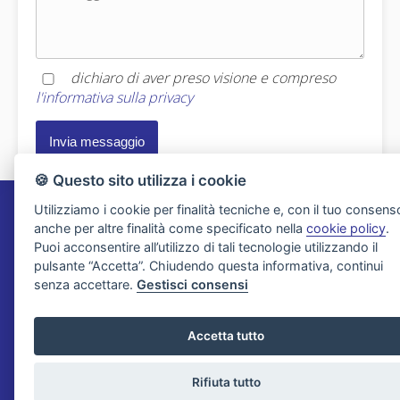
dichiaro di aver preso visione e compreso
l'informativa sulla privacy
🍪 Questo sito utilizza i cookie
Utilizziamo i cookie per finalità tecniche e, con il tuo consens
Agenzia Immobiliare Migliorini
anche per altre finalità come specificato nella
cookie policy
.
Puoi acconsentire all’utilizzo di tali tecnologie utilizzando il
pulsante “Accetta”. Chiudendo questa informativa, continui
Via XXV Aprile 21
senza accettare.
Gestisci consensi
19031 Ameglia - La Spezia
Tel. 0187 65622
Accetta tutto
Email:
info@migliorini.net
P.IVA: 00191100114
Rifiuta tutto