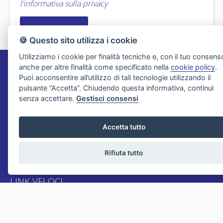
l'informativa sulla privacy
🍪 Questo sito utilizza i cookie
Utilizziamo i cookie per finalità tecniche e, con il tuo consens
anche per altre finalità come specificato nella
cookie policy
.
Agenzia Immobiliare Migliorini
Puoi acconsentire all’utilizzo di tali tecnologie utilizzando il
pulsante “Accetta”. Chiudendo questa informativa, continui
Via XXV Aprile 21
senza accettare.
Gestisci consensi
19031 Ameglia - La Spezia
Tel. 0187 65622
Accetta tutto
Email:
info@migliorini.net
Rifiuta tutto
P.IVA: 00191100114
LINK VELOCI
Vendite
Lascia una richiesta
Affitti
Proponi un immobile