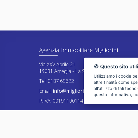
Agenzia Immobiliare Migliorini
Via XXV Aprile 21
🍪 Questo sito util
19031 Ameglia - La Spezia
Utilizziamo i cookie pe
Tel. 0187 65622
altre finalità come spe
all’utilizzo di tali tec
Email:
info@migliorini.net
questa informativa, c
P.IVA: 00191100114