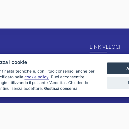
LINK VELOCI
Vendite
izza i cookie
A
Affitti
r finalità tecniche e, con il tuo consenso, anche per
cificato nella
cookie policy
. Puoi acconsentire
Chi siamo
nologie utilizzando il pulsante “Accetta”. Chiudendo
ontinui senza accettare.
Gestisci consensi