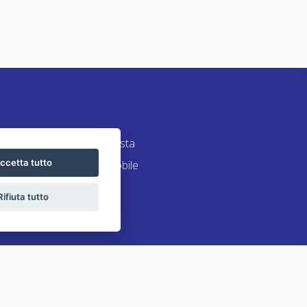
Lascia una richiesta
ccetta tutto
Proponi un immobile
Contatti
Rifiuta tutto