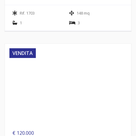
Rif. 1703
148 mq
1
3
VENDITA
€ 120.000