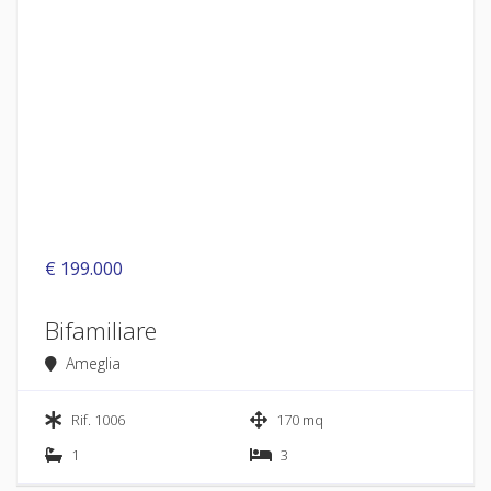
€ 199.000
Bifamiliare
Ameglia
Rif. 1006
170 mq
1
3