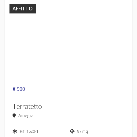
AFFITTO
€ 900
Terratetto
Ameglia
Rif. 1520-1
97 mq