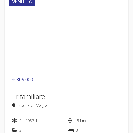
VENDITA
€ 305.000
Trifamiliare
Bocca di Magra
Rif. 1057-1
154 mq
2
3