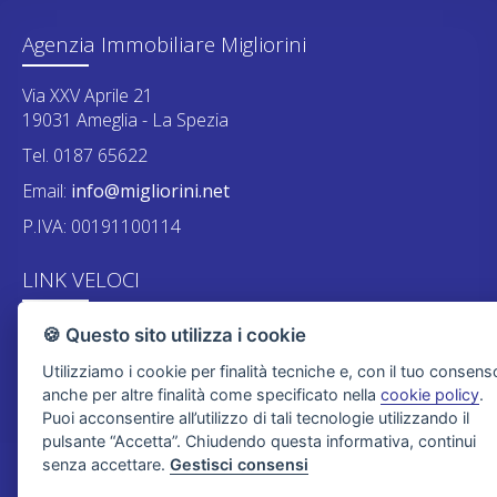
Agenzia Immobiliare Migliorini
Via XXV Aprile 21
19031 Ameglia - La Spezia
Tel. 0187 65622
Email:
info@migliorini.net
P.IVA: 00191100114
LINK VELOCI
Vendite
Lascia una richiesta
🍪 Questo sito utilizza i cookie
Affitti
Proponi un immobile
Utilizziamo i cookie per finalità tecniche e, con il tuo consens
anche per altre finalità come specificato nella
cookie policy
.
Chi siamo
Contatti
Puoi acconsentire all’utilizzo di tali tecnologie utilizzando il
pulsante “Accetta”. Chiudendo questa informativa, continui
senza accettare.
Gestisci consensi